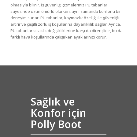
olmasıyla bilinir. İş güvenliği çizmeleriniz PU tabanlar
sayesinde uzun ömürlü olurken, aynı zamanda konforlu bir
deneyim sunar. PU tabanlar, kaymazlık özelliği ile güvenliği
artırır ve çeşitli zorlu iş koşullarına dayanıklılık sağlar. Ayrıca,
PU tabanlar sıcaklık değişikliklerine karşı da dirençlidir, bu da
farklı hava koşullarında çalışırken ayaklarınızı korur.
Sağlık ve
Konfor için
Polly Boot