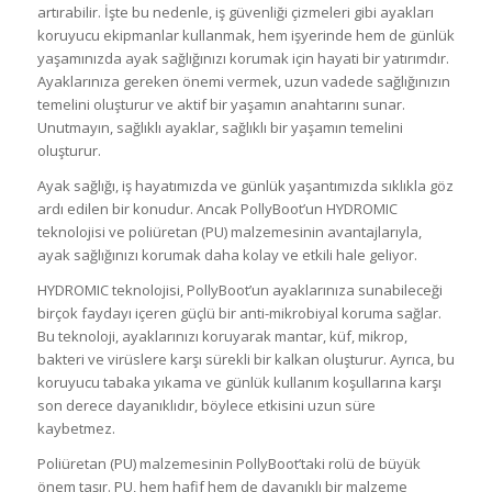
artırabilir. İşte bu nedenle, iş güvenliği çizmeleri gibi ayakları
koruyucu ekipmanlar kullanmak, hem işyerinde hem de günlük
yaşamınızda ayak sağlığınızı korumak için hayati bir yatırımdır.
Ayaklarınıza gereken önemi vermek, uzun vadede sağlığınızın
temelini oluşturur ve aktif bir yaşamın anahtarını sunar.
Unutmayın, sağlıklı ayaklar, sağlıklı bir yaşamın temelini
oluşturur.
Ayak sağlığı, iş hayatımızda ve günlük yaşantımızda sıklıkla göz
ardı edilen bir konudur. Ancak PollyBoot’un HYDROMIC
teknolojisi ve poliüretan (PU) malzemesinin avantajlarıyla,
ayak sağlığınızı korumak daha kolay ve etkili hale geliyor.
HYDROMIC teknolojisi, PollyBoot’un ayaklarınıza sunabileceği
birçok faydayı içeren güçlü bir anti-mikrobiyal koruma sağlar.
Bu teknoloji, ayaklarınızı koruyarak mantar, küf, mikrop,
bakteri ve virüslere karşı sürekli bir kalkan oluşturur. Ayrıca, bu
koruyucu tabaka yıkama ve günlük kullanım koşullarına karşı
son derece dayanıklıdır, böylece etkisini uzun süre
kaybetmez.
Poliüretan (PU) malzemesinin PollyBoot’taki rolü de büyük
önem taşır. PU, hem hafif hem de dayanıklı bir malzeme