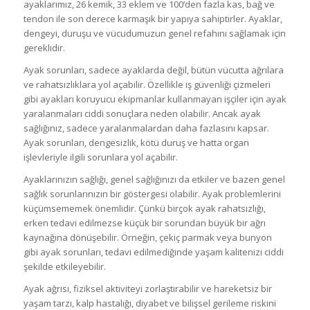
ayaklarımız, 26 kemik, 33 eklem ve 100’den fazla kas, bağ ve
tendon ile son derece karmaşık bir yapıya sahiptirler. Ayaklar,
dengeyi, duruşu ve vücudumuzun genel refahını sağlamak için
gereklidir.
Ayak sorunları, sadece ayaklarda değil, bütün vücutta ağrılara
ve rahatsızlıklara yol açabilir. Özellikle iş güvenliği çizmeleri
gibi ayakları koruyucu ekipmanlar kullanmayan işçiler için ayak
yaralanmaları ciddi sonuçlara neden olabilir. Ancak ayak
sağlığınız, sadece yaralanmalardan daha fazlasını kapsar.
Ayak sorunları, dengesizlik, kötü duruş ve hatta organ
işlevleriyle ilgili sorunlara yol açabilir.
Ayaklarınızın sağlığı, genel sağlığınızı da etkiler ve bazen genel
sağlık sorunlarınızın bir göstergesi olabilir. Ayak problemlerini
küçümsememek önemlidir. Çünkü birçok ayak rahatsızlığı,
erken tedavi edilmezse küçük bir sorundan büyük bir ağrı
kaynağına dönüşebilir. Örneğin, çekiç parmak veya bunyon
gibi ayak sorunları, tedavi edilmediğinde yaşam kalitenizi ciddi
şekilde etkileyebilir.
Ayak ağrısı, fiziksel aktiviteyi zorlaştırabilir ve hareketsiz bir
yaşam tarzı, kalp hastalığı, diyabet ve bilişsel gerileme riskini