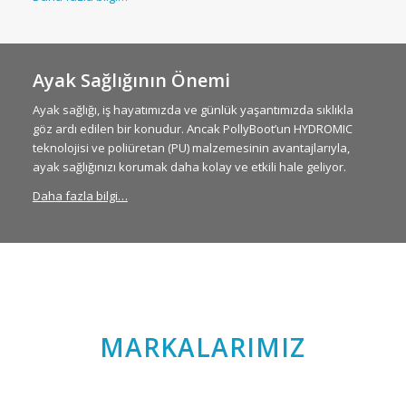
Ayak Sağlığının Önemi
Ayak sağlığı, iş hayatımızda ve günlük yaşantımızda sıklıkla
göz ardı edilen bir konudur. Ancak PollyBoot’un HYDROMIC
teknolojisi ve poliüretan (PU) malzemesinin avantajlarıyla,
ayak sağlığınızı korumak daha kolay ve etkili hale geliyor.
Daha fazla bilgi…
MARKALARIMIZ