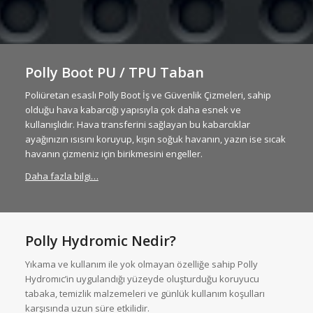
Polly Boot PU / TPU Taban
Poliüretan esaslı Polly Boot İş ve Güvenlik Çizmeleri, sahip
olduğu hava kabarcığı yapısıyla çok daha esnek ve
kullanışlıdır. Hava transferini sağlayan bu kabarcıklar
ayağınızın ısısını koruyup, kışın soğuk havanın, yazın ise sıcak
havanın çizmeniz için birikmesini engeller.
Daha fazla bilgi…
Polly Hydromic Nedir?
Yıkama ve kullanım ile yok olmayan özelliğe sahip Polly
Hydromıc’in uygulandığı yüzeyde oluşturduğu koruyucu
tabaka, temizlik malzemeleri ve günlük kullanım koşulları
karşısında uzun süre etkilidir.