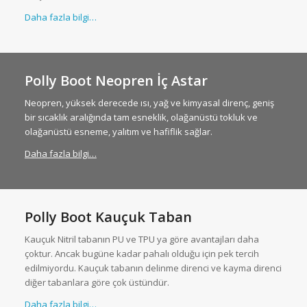
Daha fazla bilgi…
Polly Boot Neopren İç Astar
Neopren, yüksek derecede ısı, yağ ve kimyasal direnç, geniş
bir sıcaklık aralığında tam esneklik, olağanüstü tokluk ve
olağanüstü esneme, yalıtım ve hafiflik sağlar.
Daha fazla bilgi…
Polly Boot Kauçuk Taban
Kauçuk Nitril tabanın PU ve TPU ya göre avantajları daha
çoktur. Ancak bugüne kadar pahalı olduğu için pek tercih
edilmiyordu. Kauçuk tabanın delinme direnci ve kayma direnci
diğer tabanlara göre çok üstündür.
Daha fazla bilgi…