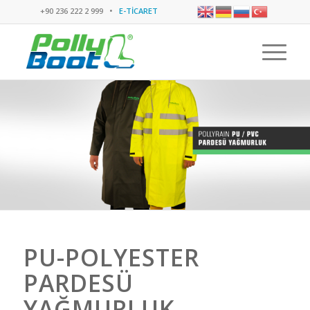
+90 236 222 2 999 •
E-TİCARET
PU-POLYESTER
PARDESÜ
YAĞMURLUK