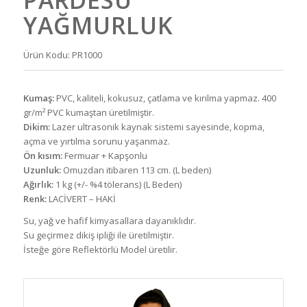
YAĞMURLUK
Ürün Kodu: PR1000
Kumaş:
PVC, kaliteli, kokusuz, çatlama ve kırılma yapmaz. 400
gr/m² PVC kumaştan üretilmiştir.
Dikim:
Lazer ultrasonik kaynak sistemi sayesinde, kopma,
açma ve yırtılma sorunu yaşanmaz.
Ön kısım:
Fermuar + Kapşonlu
Uzunluk:
Omuzdan itibaren 113 cm. (L beden)
Ağırlık:
1 kg (+/- %4 tölerans) (L Beden)
Renk:
LACİVERT – HAKİ
Su, yağ ve hafif kimyasallara dayanıklıdır.
Su geçirmez dikiş ipliği ile üretilmiştir.
İsteğe göre Reflektörlü Model üretilir.