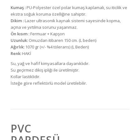
Kumaş :
PU-Polyester özel polar kumaş kaplamalı, su iticilik ve
ekstra soğuk koruma özelliğine sahiptir.
Dikim :
Lazer ultrasonik kaynak sistemi sayesinde kopma,
açma ve yırtılma sorunu yaşanmaz.
Ön kısım :
Fermuar + Kapşon
Uzunluk:
Omuzdan itibaren 150 cm. (L beden)
Ağırlık:
1070 gr (+/- %4 tölerans) (L Beden)
Renk:
HAKİ
Su, yağ ve hafif kimyasallara dayanıklıdır.
Su geçirmez dikiş ipliği ile üretilmiştir.
Kollar lastiklidir.
İsteğe göre reflektörlü model üretilebilir.
PVC
PARDESÜ