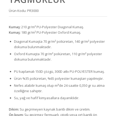
Ürün Kodu: PR3000
Kumaş:
210 gr/m² PU-Polyester Diagonal Kumaş.
Kumaş:
180 gr/m² PU-Polyester Oxford Kumaş.
Diagonal Kumaşta 70 gr/m² poliüretan, 140 gr/m² polyester
dokuma bulunmaktadır.
Oxford Kumaşta 70 gr/m² poliüretan, 110 gr/m² polyester
dokuma bulunmaktadır.
PU kaplamalı 150D çözgü, 300D atkı PU-POLYESTER kumaş.
Ürün %35 poliüretan, %65 polyester kumaştan yapılmıştır.
Nefes alabilir kumaş olup m²’de 24 saatte 0,350 gr su atma
özelliğine sahiptir.
Su, yağ ve hafif kimyasallara dayanıklıdır.
Dikim:
Su geçirmeyen kaynak bantlı dikim ve üretim.
Ön kısım:
Su geçirmez fermuarlı, çıtçıtlı veya cırt bantlı ön