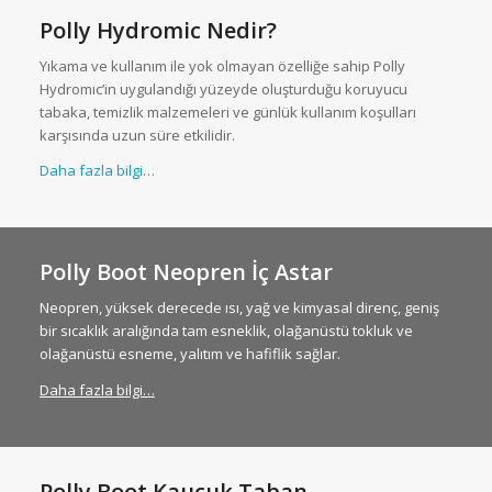
Polly Hydromic Nedir?
Yıkama ve kullanım ile yok olmayan özelliğe sahip Polly
Hydromıc’in uygulandığı yüzeyde oluşturduğu koruyucu
tabaka, temizlik malzemeleri ve günlük kullanım koşulları
karşısında uzun süre etkilidir.
Daha fazla bilgi…
Polly Boot Neopren İç Astar
Neopren, yüksek derecede ısı, yağ ve kimyasal direnç, geniş
bir sıcaklık aralığında tam esneklik, olağanüstü tokluk ve
olağanüstü esneme, yalıtım ve hafiflik sağlar.
Daha fazla bilgi…
Polly Boot Kauçuk Taban