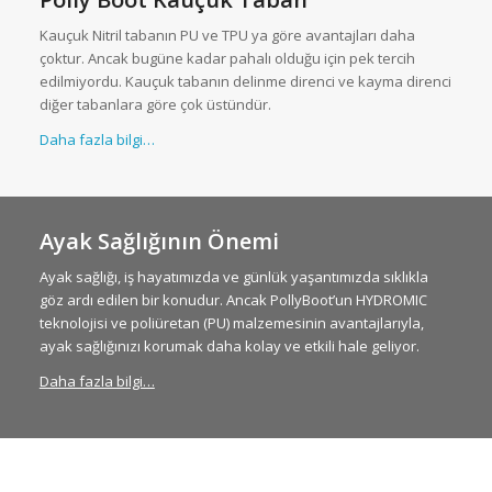
Kauçuk Nitril tabanın PU ve TPU ya göre avantajları daha
çoktur. Ancak bugüne kadar pahalı olduğu için pek tercih
edilmiyordu. Kauçuk tabanın delinme direnci ve kayma direnci
diğer tabanlara göre çok üstündür.
Daha fazla bilgi…
Ayak Sağlığının Önemi
Ayak sağlığı, iş hayatımızda ve günlük yaşantımızda sıklıkla
göz ardı edilen bir konudur. Ancak PollyBoot’un HYDROMIC
teknolojisi ve poliüretan (PU) malzemesinin avantajlarıyla,
ayak sağlığınızı korumak daha kolay ve etkili hale geliyor.
Daha fazla bilgi…