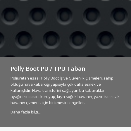
Polly Boot PU / TPU Taban
Poliüretan esaslı Polly Boot İş ve Güvenlik Çizmeleri, sahip
olduğu hava kabarcığı yapısıyla çok daha esnek ve
kullanışlıdır. Hava transferini sağlayan bu kabarcıklar
ayağınızın ısısını koruyup, kışın soğuk havanın, yazın ise sıcak
havanın çizmeniz için birikmesini engeller.
Daha fazla bilgi…