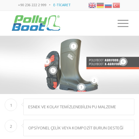
+90 236 222 2 999 •
E-TİCARET
1
6
4
5
2
3
1
ESNEK VE KOLAY TEMİZLENEBİLEN PU MALZEME
2
OPSİYONEL ÇELİK VEYA KOMPOZİT BURUN DESTEĞİ