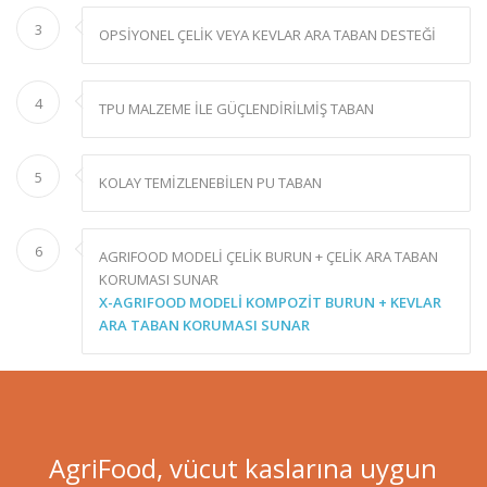
3
OPSİYONEL ÇELİK VEYA KEVLAR ARA TABAN DESTEĞİ
4
TPU MALZEME İLE GÜÇLENDİRİLMİŞ TABAN
5
KOLAY TEMİZLENEBİLEN PU TABAN
6
AGRIFOOD MODELİ ÇELİK BURUN + ÇELİK ARA TABAN
KORUMASI SUNAR
X-AGRIFOOD MODELİ KOMPOZİT BURUN + KEVLAR
ARA TABAN KORUMASI SUNAR
AgriFood, vücut kaslarına uygun