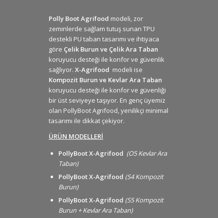
Polly Boot Agrifood
modeli, zor
zeminlerde sağlam tutuş sunan TPU
destekli PU taban tasarımı ve ihtiyaca
göre
Çelik Burun ve Çelik Ara Taban
koruyucu desteği ile konfor ve güvenlik
sağlıyor.
X-Agrifood
modeli ise
Kompozit Burun ve Kevlar Ara Taban
koruyucu desteği ile konfor ve güvenliği
bir üst seviyeye taşıyor. En genç üyemiz
olan PollyBoot Agrifood, yenilikçi minimal
tasarımı ile dikkat çekiyor.
ÜRÜN MODELLERİ
PollyBoot X-Agrifood
(O5 Kevlar Ara
Taban)
PollyBoot X-Agrifood
(S4 Kompozit
Burun)
PollyBoot X-Agrifood
(S5 Kompozit
Burun + Kevlar Ara Taban)