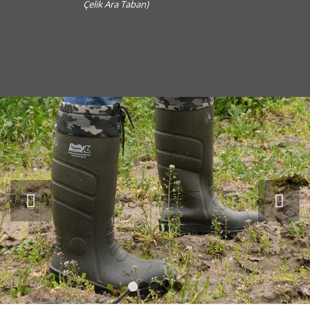
Çelik Ara Taban)
Sonraki
1
2
3
4
5