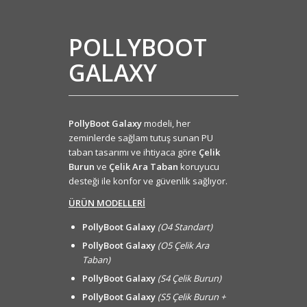
POLLYBOOT
GALAXY
PollyBoot Galaxy
modeli, her
zeminlerde sağlam tutuş sunan PU
taban tasarımı ve ihtiyaca göre
Çelik
Burun
ve
Çelik Ara Taban
koruyucu
desteği ile konfor ve güvenlik sağlıyor.
ÜRÜN MODELLERİ
PollyBoot Galaxy
(O4 Standart)
PollyBoot Galaxy
(O5 Çelik Ara
Taban)
PollyBoot Galaxy
(S4 Çelik Burun)
PollyBoot Galaxy
(S5 Çelik Burun +